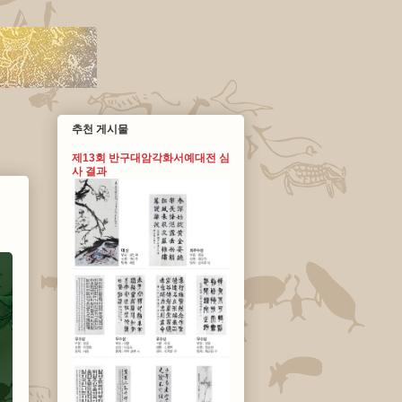
추천 게시물
제13회 반구대암각화서예대전 심
사 결과