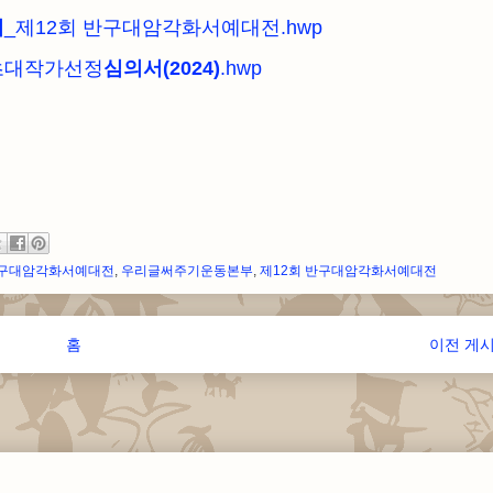
서
_제12회 반구대암각화서예대전.hwp
초대작가선정
심의서(2024)
.hwp
구대암각화서예대전
,
우리글써주기운동본부
,
제12회 반구대암각화서예대전
홈
이전 게
피드 구독하기:
글 (Atom)