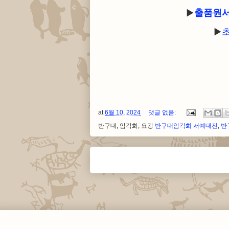
▶
출품원
▶
at
6월 10, 2024
댓글 없음:
반구대, 암각화, 요강
반구대암각화 서예대전
,
반